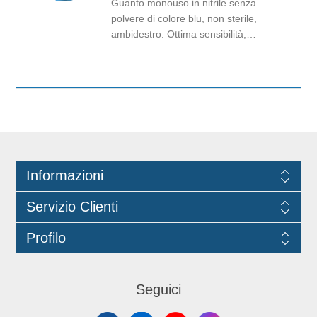
Guanto monouso in nitrile senza
polvere di colore blu, non sterile,
ambidestro. Ottima sensibilità,
destrezza e comfort. Dispositivo
medico: I classe (Regolamento (EU)
2017/745) Dispositivo di Protezione
Individuale: Cat. III (Regolamento
(EU) 2016/425) Adatti al contatto con
gli alimenti in accordo col regolamento
(EC) No 1935/2004 e con
regolamento della Commissione
Informazioni
(EU)No 10/2011.
Servizio Clienti
Profilo
Seguici