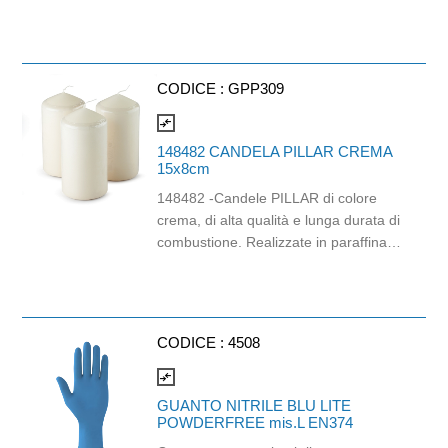
un’immagine professionale e
consentono di contenere i costi grazie
al sistema di dispensazione a strappi
singoli. Le veline Kleenex® sono
CODICE :
GPP309
certificate FSC.
compare_arrows
148482 CANDELA PILLAR CREMA
15x8cm
148482 -Candele PILLAR di colore
crema, di alta qualità e lunga durata di
combustione. Realizzate in paraffina,
riducono al minimo le emissioni di
fuliggine e si caratterizzano per
elevata qualità e stoppini senza
impurità. La superficie vellutata ed
CODICE :
4508
opaca ne esalta il colore. Ideale per
settore HO.RE.CA. Dimensioni: base
compare_arrows
di 8 cm e altezza 15 cm.
GUANTO NITRILE BLU LITE
POWDERFREE mis.L EN374