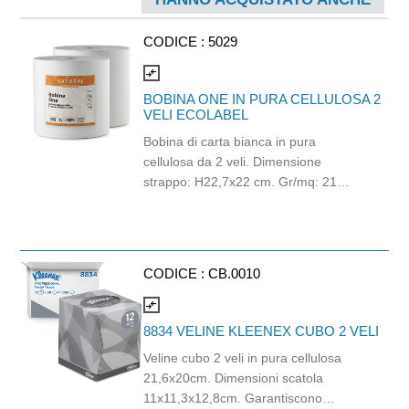
CODICE :
5029
compare_arrows
BOBINA ONE IN PURA CELLULOSA 2
VELI ECOLABEL
Bobina di carta bianca in pura
cellulosa da 2 veli. Dimensione
strappo: H22,7x22 cm. Gr/mq: 21
Idonea al contatto con alimenti.
Certificato Ecolabel.
CODICE :
CB.0010
compare_arrows
8834 VELINE KLEENEX CUBO 2 VELI
Veline cubo 2 veli in pura cellulosa
21,6x20cm. Dimensioni scatola
11x11,3x12,8cm. Garantiscono