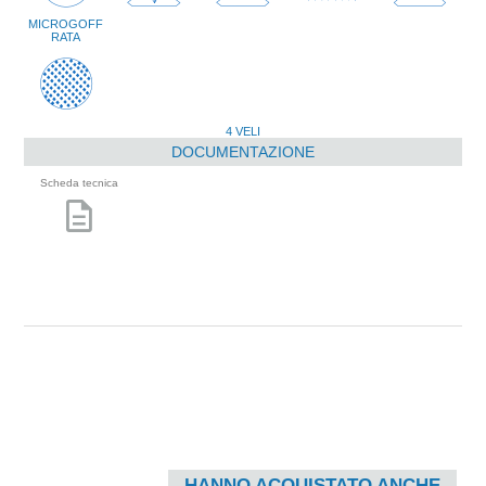
MICROGOFF
RATA
4 VELI
DOCUMENTAZIONE
Scheda tecnica
description
HANNO ACQUISTATO ANCHE