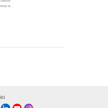
 utilizzo:
ntrale di
ndenza
ata verde e
l rotolo.
FSC.
ici