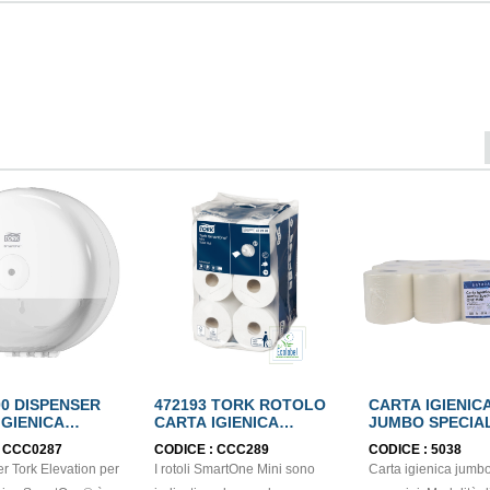
00 DISPENSER
472193 TORK ROTOLO
CARTA IGIENIC
IGIENICA
CARTA IGIENICA
JUMBO SPECIA
ONE
SMARTONE MINI
MINI
:
CCC0287
CODICE :
CCC289
CODICE :
5038
ECOLABEL
er Tork Elevation per
I rotoli SmartOne Mini sono
Carta igienica jumbo