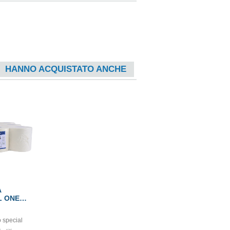
HANNO ACQUISTATO ANCHE
A
L ONE
 special