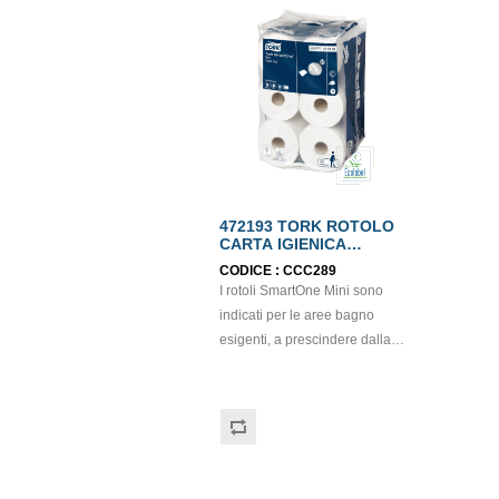
472193 TORK ROTOLO
CARTA IGIENICA
SMARTONE MINI
CODICE :
CCC289
ECOLABEL
I rotoli SmartOne Mini sono
indicati per le aree bagno
esigenti, a prescindere dalla
quantità dei visitatori.
Compatibile con il dispenser
Tork SmartOne Mini cod.
CCC288. Prodotto certificato
ECOLABEL.