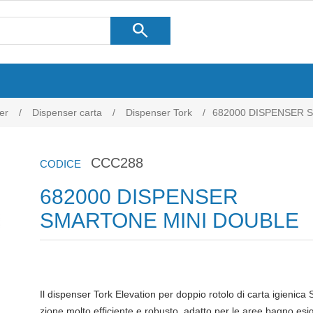
search
er
/
Dispenser carta
/
Dispenser Tork
/
682000 DISPENSER 
CCC288
CODICE
682000 DISPENSER
SMARTONE MINI DOUBLE
Il dispenser Tork Elevation per doppio rotolo di carta igieni
zione molto efficiente e robusto, adatto per le aree bagno esi