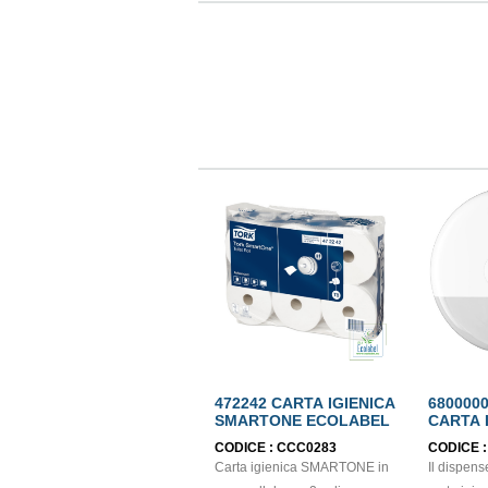
472242 CARTA IGIENICA
680000
SMARTONE ECOLABEL
CARTA 
SMART
CODICE :
CCC0283
CODICE 
Carta igienica SMARTONE in
Il dispens