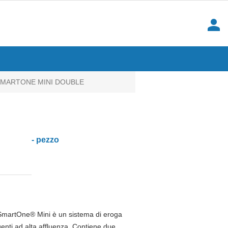
person
SMARTONE MINI DOUBLE
- pezzo
ca SmartOne® Mini è un sistema di eroga
genti ad alta affluenza. Contiene due