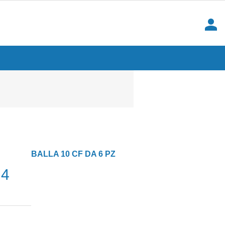
person
BALLA 10 CF DA 6 PZ
 4