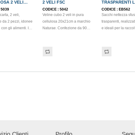
OSA 2 VELI
2 VELI FSC
TRASPARENTI 
BEL
230lt 70my 147g
:
5039
CODICE :
5042
CODICE :
EB562
95x120cm
arta, 2 veli,
Veline cubo 2 veli in pura
Sacchi nettezza sfus
e da 2 pezzi, idonee
cellulosa 20x21cm a marchio
trasparenti, realizza
 con gli alimenti. In
Naturae. Confezione da 90
e ideali per la raccol
 di colore bianco e
veline. Dimensioni scatola
differenziata. Dimen
tura di tipo super-
12x11x12cm. Compatibile con
95cm x 120cm. Spes
rappo: H24,8 x 22 cm.
dispenser CAP03. Prodotto
mycron. Capacità: 23
. Prodotto con
con materie prime certificate
Grammatura: 147gr.
zione ECOLABEL e
FSC.
izio Clienti
Profilo
Segu