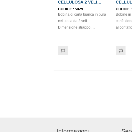
CELLULOSA 2 VELI
CELLUL
ECOLABEL
ECOLA
CODICE :
5029
CODICE 
Bobina di carta bianca in pura
Bobine in c
cellulosa da 2 veli.
confezion
Dimensione strappo:
al contatto
H22,7x22 cm. Gr/mq: 21
cellulosa,
Idonea al contatto con
con goffra
alimenti. Certificato Ecolabel.
micro. St
Gr/mq: 21
certifica
FSC.
Informazioni
Serv