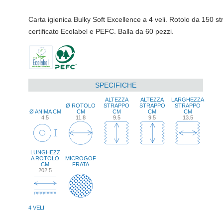
Carta igienica Bulky Soft Excellence a 4 veli. Rotolo da 150 s
certificato Ecolabel e PEFC. Balla da 60 pezzi.
SPECIFICHE
ALTEZZA
ALTEZZA
LARGHEZZA
Ø ROTOLO
STRAPPO
STRAPPO
STRAPPO
Ø ANIMA CM
CM
CM
CM
CM
4.5
11.8
9.5
9.5
13.5
LUNGHEZZ
A ROTOLO
MICROGOF
CM
FRATA
202.5
4 VELI