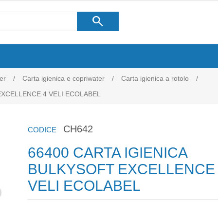
search
er
/
Carta igienica e copriwater
/
Carta igienica a rotolo
/
EXCELLENCE 4 VELI ECOLABEL
CH642
CODICE
66400 CARTA IGIENICA
BULKYSOFT EXCELLENCE
VELI ECOLABEL