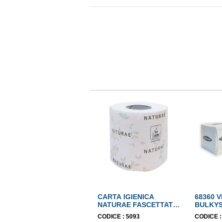
CARTA IGIENICA
68360 
NATURAE FASCETTATA
BULKYS
PURA CELLULOSA 2
ECOLA
CODICE :
5093
CODICE 
VELI ECOLABEL