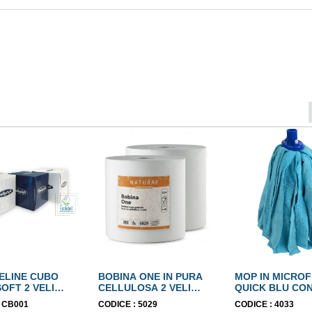
VELINE CUBO
BOBINA ONE IN PURA
MOP IN MICROF
OFT 2 VELI
CELLULOSA 2 VELI
QUICK BLU CO
BEL
ECOLABEL
ATTACCO A VIT
:
CB001
CODICE :
5029
CODICE :
4033