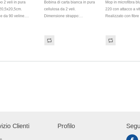
o 2 veli in pura
Bobina di carta bianca in pura
Mop in microfibra blu
 20,5x20,5cm.
cellulosa da 2 veli.
220 con attacco a vit
e da 90 veline.
Dimensione strappo:
Realizzato con fibre 
i scatola
H22,7x22 cm. Gr/mq: 21
pulenti che increme
2,3cm. Compatibile
Idonea al contatto con
l’efficacia del prodot
nser CAP03.
alimenti. Certificato Ecolabel.
rendendolo etremamente
ertificato Ecolabel e
versatile. Adatto a tutt
pavimenti, si presta 
operazioni di pulizia di tutti 
giorni. È un prodotto
marchio SuperSpo
izio Clienti
Profilo
Segu
ie