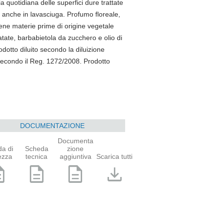
 quotidiana delle superfici dure trattate
anche in lavasciuga. Profumo floreale,
iene materie prime di origine vegetale
patate, barbabietola da zucchero e olio di
odotto diluito secondo la diluizione
 secondo il Reg. 1272/2008. Prodotto
DOCUMENTAZIONE
Documenta
a di
Scheda
zione
ezza
tecnica
aggiuntiva
Scarica tutti
ption
description
description
download