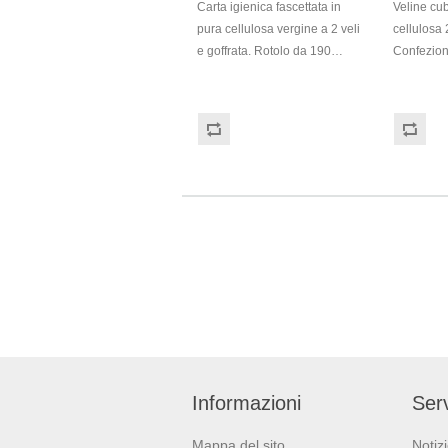
Carta igienica fascettata in
Veline cub
pura cellulosa vergine a 2 veli
cellulosa
e goffrata. Rotolo da 190
Confezion
strappi. Prodotto certificato
Dimension
ECOLABEL e PEFC. Balla da
10x11,3x1
96 pezzi.
con dispe
Prodotto c
PEFC.
Informazioni
Serv
Mappa del sito
Notiz