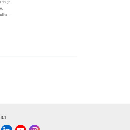
 da gr.
e.
ultra
ntano
to,
i i tipi di
alle
i
 a
nge®
ici