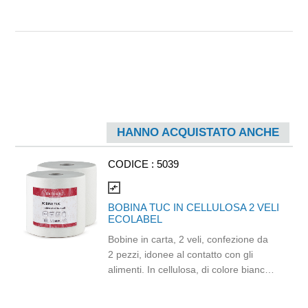
HANNO ACQUISTATO ANCHE
CODICE :
5039
compare_arrows
BOBINA TUC IN CELLULOSA 2 VELI
ECOLABEL
Bobine in carta, 2 veli, confezione da
2 pezzi, idonee al contatto con gli
alimenti. In cellulosa, di colore bianco
e con goffratura di tipo super-micro.
Strappo: H24,8 x 22 cm. Gr/mq: 21.