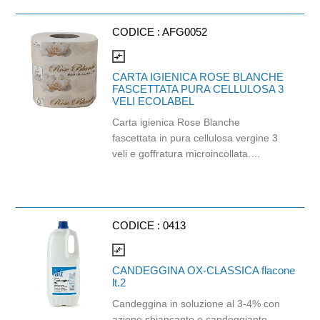
Prodotto con certificazione
ECOLABEL e FSC.
CODICE :
AFG0052
compare_arrows
CARTA IGIENICA ROSE BLANCHE
FASCETTATA PURA CELLULOSA 3
VELI ECOLABEL
Carta igienica Rose Blanche
fascettata in pura cellulosa vergine 3
veli e goffratura microincollata.
Prodotto certificato Ecolabel. Balla da
96 pezzi.
CODICE :
0413
compare_arrows
CANDEGGINA OX-CLASSICA flacone
lt.2
Candeggina in soluzione al 3-4% con
azione sbiancante e candeggiante.