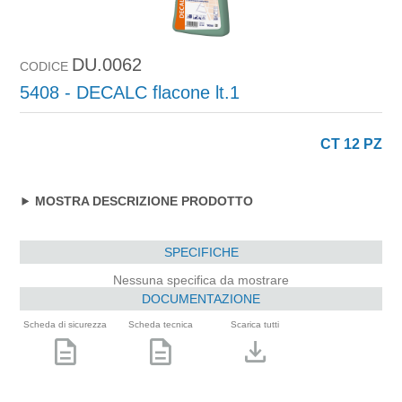
DU.0062
CODICE
5408 - DECALC flacone lt.1
CT 12 PZ
MOSTRA DESCRIZIONE PRODOTTO
SPECIFICHE
Nessuna specifica da mostrare
DOCUMENTAZIONE
Scheda di sicurezza
Scheda tecnica
Scarica tutti
description
description
download