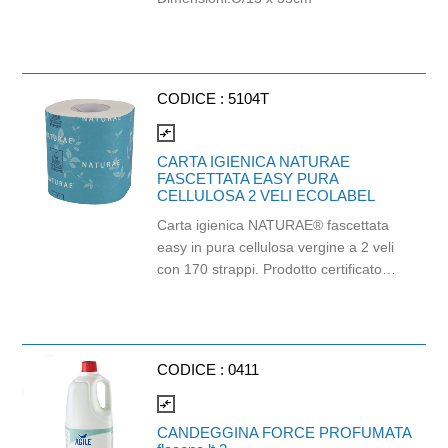
CODICE :
5104T
compare_arrows
CARTA IGIENICA NATURAE
FASCETTATA EASY PURA
CELLULOSA 2 VELI ECOLABEL
Carta igienica NATURAE® fascettata
easy in pura cellulosa vergine a 2 veli
con 170 strappi. Prodotto certificato
Ecolabel ed FSC. Balla da 96 pezzi.
CODICE :
0411
compare_arrows
CANDEGGINA FORCE PROFUMATA