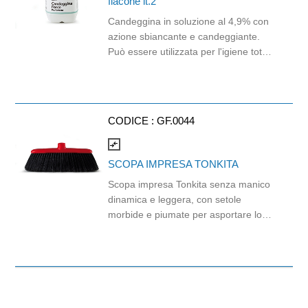
flacone lt.2
Candeggina in soluzione al 4,9% con
azione sbiancante e candeggiante.
Può essere utilizzata per l'igiene totale
degli ambienti ed un perfetto
candeggio del bucato sia a mano che
in lavatrice. Su sconsiglia l'uso non
diluito su superfici metalliche e
CODICE :
GF.0044
cromature, nessuna indicazione per
l'uso non diluito su superfici dure non
compare_arrows
verniciate. Gradevole profumo
SCOPA IMPRESA TONKITA
balsamico
Scopa impresa Tonkita senza manico
dinamica e leggera, con setole
morbide e piumate per asportare lo
sporco più sottile. Linea affusolata per
raggiungere gli spazi ristretti.- 25,5 x 4
cm - Materiale PP.