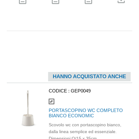
HANNO ACQUISTATO ANCHE
CODICE :
GEP0049
compare_arrows
PORTASCOPINO WC COMPLETO
BIANCO ECONOMIC
Scovolo wc con portascopino bianco,
dalla linea semplice ed essenziale.
Dimensioni:O/15 x 35cm