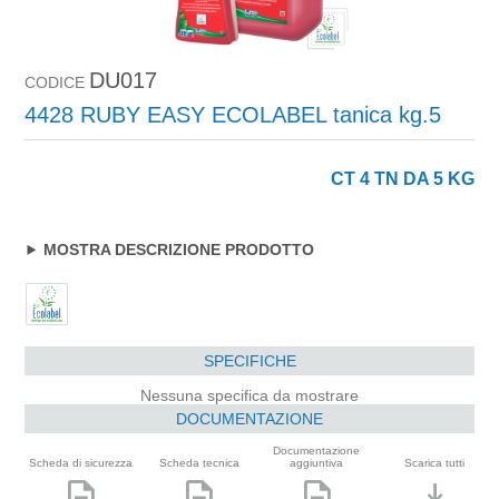
DU017
CODICE
4428 RUBY EASY ECOLABEL tanica kg.5
CT 4 TN DA 5 KG
MOSTRA DESCRIZIONE PRODOTTO
SPECIFICHE
Nessuna specifica da mostrare
DOCUMENTAZIONE
Documentazione
Scheda di sicurezza
Scheda tecnica
aggiuntiva
Scarica tutti
description
description
description
download