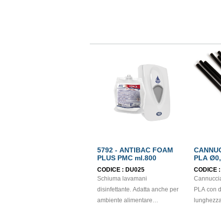
5792 - ANTIBAC FOAM
CANNUC
PLUS PMC ml.800
PLA Ø0
CODICE :
DU025
CODICE 
Schiuma lavamani
Cannucci
disinfettante. Adatta anche per
PLA con 
ambiente alimentare
lunghezza 
(HACCP). Prodotto
consumo d