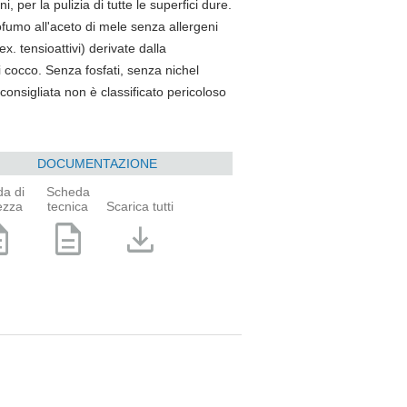
per la pulizia di tutte le superfici dure.
ofumo all'aceto di mele senza allergeni
. tensioattivi) derivate dalla
i cocco. Senza fosfati, senza nichel
 consigliata non è classificato pericoloso
DOCUMENTAZIONE
a di
Scheda
ezza
tecnica
Scarica tutti
ption
description
download