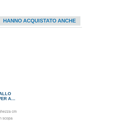
HANNO ACQUISTATO ANCHE
TALLO
VER A
nghezza cm
n scopa