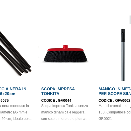
CIA NERA IN
SCOPA IMPRESA
MANICO IN ME
,6x20cm
TONKITA
PER SCOPE SIL
VITE 130cm
:
6075
CODICE :
GF.0044
CODICE :
GFA0002
a nera monouso in
Scopa impresa Tonkita senza
Manici cromati. Lu
diametro Ø6 mm e
manico dinamica e leggera,
130. Compatibile co
20 cm, ideale per il
con setole morbide e piumate
GF.0021
i bevande fredde
per asportare lo sporco più