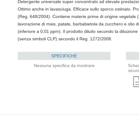
Detergente universale super concentrato ad elevate prestazioni, 
Ottimo anche in lavasciuga. Efficace sullo sporco ostinato. Pr
(Reg. 648/2004). Contiene materie prime di origine vegetale (ex
lavorazione di mais, patate, barbabietola da zucchero e olio d
(inferiore a 0,01 ppm). Il prodotto diluito secondo la diluizione
(senza simboli CLP) secondo il Reg. 1272/2008.
SPECIFICHE
Nessuna specifica da mostrare
Sched
sicur
descri