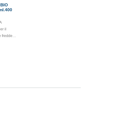
 BIO
l.400
A
er il
 fredde in
co e
to in
e vegetale,
ro e
e per
, buffet,
zione,
 take
tà che
ni monouso
ile con il
d. DA404 e