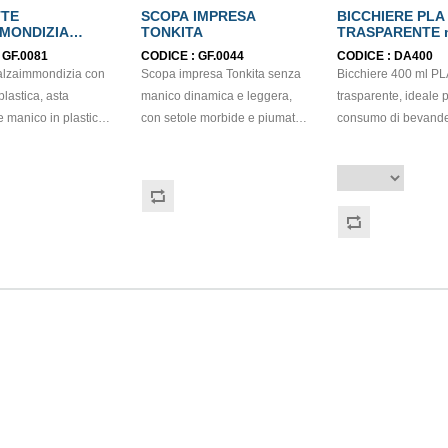
TTE
SCOPA IMPRESA
BICCHIERE PLA
MONDIZIA
TONKITA
TRASPARENTE m
:
GF.0081
CODICE :
GF.0044
CODICE :
DA400
alzaimmondizia con
Scopa impresa Tonkita senza
Bicchiere 400 ml PL
plastica, asta
manico dinamica e leggera,
trasparente, ideale p
e manico in plastica
con setole morbide e piumate
consumo di bevande
Profilo in gomma per
per asportare lo sporco più
modo pratico, igieni
ore aderenza al
sottile. Linea affusolata per
sostenibile. Realizza
durante la raccolta.
raggiungere gli spazi ristretti.-
bioplastica di origin
 un lungo manico per
25,5 x 4 cm - Materiale PP.
è trasparente, legge
re lo sporco senza
completamente
inare. Ideale per la
biodegradabile e
ofessionale e
compostabile. Ideal
. Dimensioni:
eventi, catering, fiere
6 x h.10 cm.
aperitivi, bar, ristora
gelaterie, food truck,
away e tutte le attivi
richiedono soluzio
sostenibili. Compatib
coperchio piano co