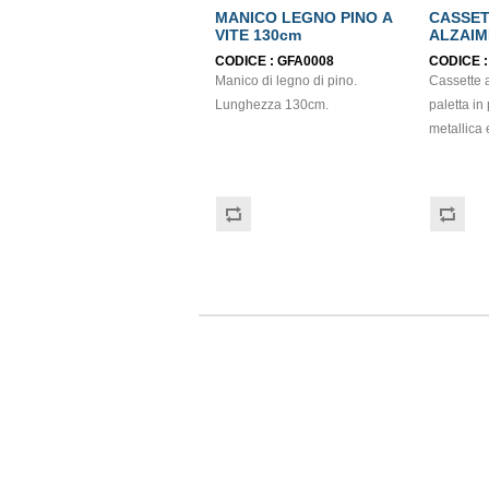
MANICO LEGNO PINO A
CASSE
VITE 130cm
ALZAIM
EXTRA
CODICE :
GFA0008
CODICE 
Manico di legno di pino.
Cassette 
Lunghezza 130cm.
paletta in 
metallica 
di cm.50. 
una migli
pavimento 
Dotato di
raccoglie
doversi ch
pulizia pr
domestica
Dim.21 x2