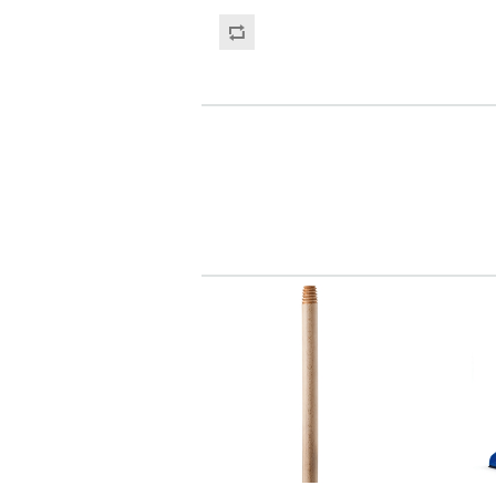
bioplastica di origine vegetale,
è trasparente, leggero e
completamente
biodegradabile e
compostabile. Ideale per
eventi, catering, fiere, buffet,
aperitivi, bar, ristorazione,
gelaterie, food truck, take
away e tutte le attività che
richiedono soluzioni monouso
sostenibili. Compatibile con il
coperchio piano cod. DA404 e
coperchio a cupola bombato
cod. DA405. Capacità alla
tacca: 300 ml. Capacità alla
bocca: 400 ml.