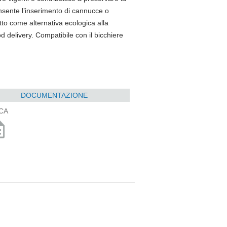
consente l’inserimento di cannucce o
tto come alternativa ecologica alla
ood delivery. Compatibile con il bicchiere
DOCUMENTAZIONE
CA
ption