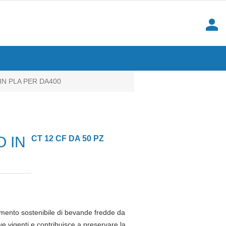
person
IN PLA PER DA400
O IN
CT 12 CF DA 50 PZ
namento sostenibile di bevande fredde da
 vigenti e contribuisce a preservare la