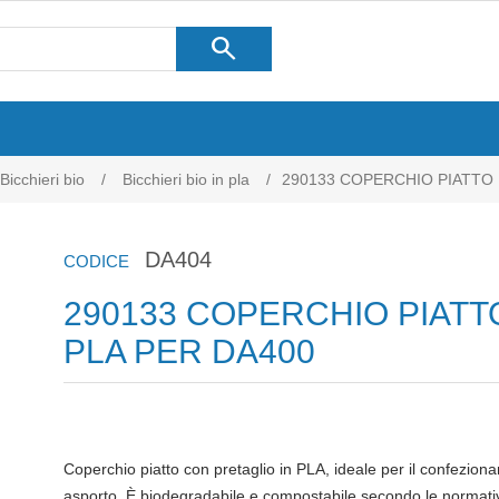
search
Bicchieri bio
/
Bicchieri bio in pla
/
290133 COPERCHIO PIATTO 
DA404
CODICE
290133 COPERCHIO PIATT
PLA PER DA400
Coperchio piatto con pretaglio in PLA, ideale per il confezio
asporto. È biodegradabile e compostabile secondo le normative