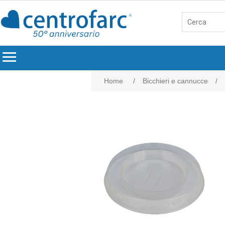
menu
Home
/
Bicchieri e cannucce
/