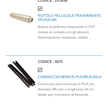
CODICE :
LF.0036
(EU) 2016/425) Adatti al contatto con
gli alimenti in accordo col regolamento
compare_arrows
(EC) No 1935/2004 e con
ROTOLO PELLICOLA TRASPARENTE
regolamento della Commissione
SFUSA h30
(EU)No 10/2011.
Bobina di pellicola trasparente in PVC
idonea al contatto con gli alimenti.
Estremamente resistente, adatto
all'uso professionale in ogni cucina,
dai ristoranti alle rosticcerie take away.
Questa pellicola da cucina è la scelta
perfetta per gli chef professionisti, che
CODICE :
6075
cercano un prodotto affidabile e di
altissima qualità per la conservazione
compare_arrows
degli alimenti. Colore: champagne
CANNUCCIA NERA IN PLA Ø0,6x20cm
Cannuccia nera monouso in PLA con
diametro Ø6 mm e lunghezza 20 cm,
ideale per il consumo di bevande
fredde come bibite, succhi, cocktail, tè
freddi e soft drink. Realizzata in PLA,