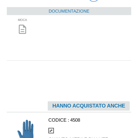
DOCUMENTAZIONE
MOCA
description
HANNO ACQUISTATO ANCHE
CODICE :
4508
compare_arrows