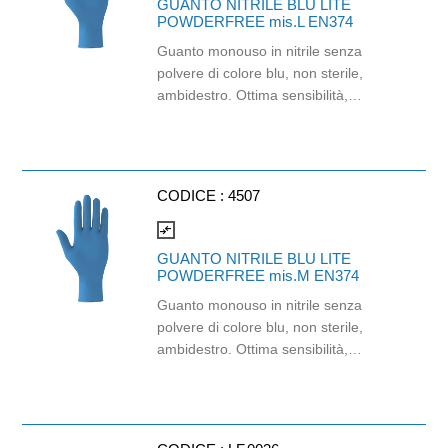
GUANTO NITRILE BLU LITE
POWDERFREE mis.L EN374
Guanto monouso in nitrile senza
polvere di colore blu, non sterile,
ambidestro. Ottima sensibilità,
destrezza e comfort. Dispositivo
medico: I classe (Regolamento (EU)
2017/745) Dispositivo di Protezione
Individuale: Cat. III (Regolamento
CODICE :
4507
(EU) 2016/425) Adatti al contatto con
gli alimenti in accordo col regolamento
compare_arrows
(EC) No 1935/2004 e con
GUANTO NITRILE BLU LITE
regolamento della Commissione
POWDERFREE mis.M EN374
(EU)No 10/2011.
Guanto monouso in nitrile senza
polvere di colore blu, non sterile,
ambidestro. Ottima sensibilità,
destrezza e comfort. Dispositivo
medico: I classe (Regolamento (EU)
2017/745) Dispositivo di Protezione
Individuale: Cat. III (Regolamento