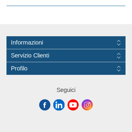
materiale biodegradabile e
industrialmente compostabile,
rappresenta una soluzione pratica per
bar, ristoranti, hotel, catering, eventi e
attività di somministrazione. Il colore
nero design lineare la rendono adatta
Informazioni
a contesti professionali e a servizi
beverage di qualità. Idonea al contatto
Servizio Clienti
con gli alimenti fino a 40°C.
Lunghezza 20 cm, diametro Ø6 mm.
Profilo
Marchio Think Bio.
Seguici