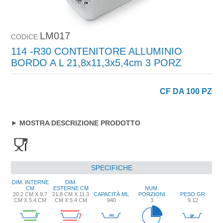
LM017
CODICE
114 -R30 CONTENITORE ALLUMINIO
BORDO A L 21,8x11,3x5,4cm 3 PORZ
CF DA 100 PZ
MOSTRA DESCRIZIONE PRODOTTO
SPECIFICHE
DIM. INTERNE
DIM.
CM
ESTERNE CM
NUM.
20.2 CM X 9.7
21.8 CM X 11.3
CAPACITÀ ML
PORZIONI
PESO GR
CM X 5.4 CM
CM X 5.4 CM
940
3
9.12